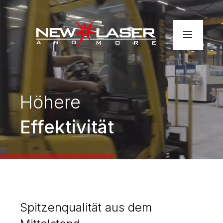
Home
Unternehmen
Höhere
Leistungen
Effektivität
Realisationen
Kontakt
Rohrlaser-Zuschnitte –
Spitzenqualität aus dem
schnell & präzise