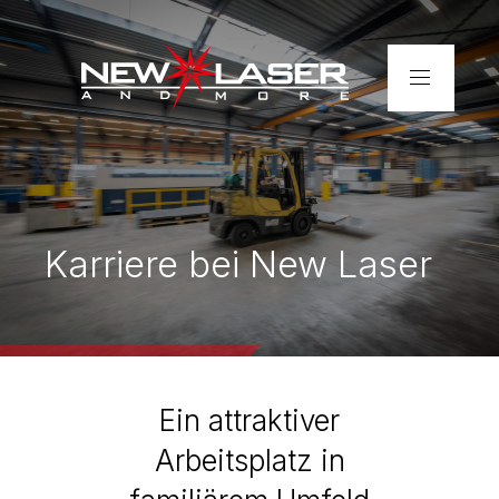
Home
Unternehmen
Karriere bei New Laser
Leistungen
Realisationen
Kontakt
Ein attraktiver
Rohrlaser-Zuschnitte –
Arbeitsplatz in
schnell & präzise