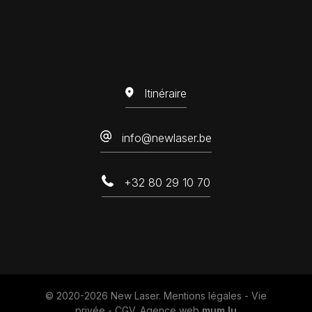
Itinéraire
info@newlaser.be
+32 80 29 10 70
© 2020-2026 New Laser.
Mentions légales
-
Vie
privée
-
CGV
.
Agence web
mum.lu