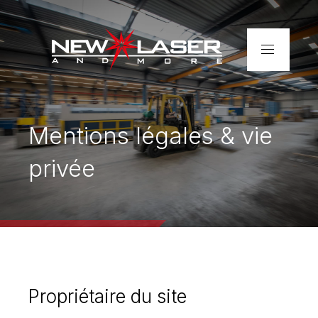
Accueil
Entreprise
Mentions légales & vie
privée
Services
Réalisations
Contact
Découpe laser de tubes –
Propriétaire du site
rapide et précise