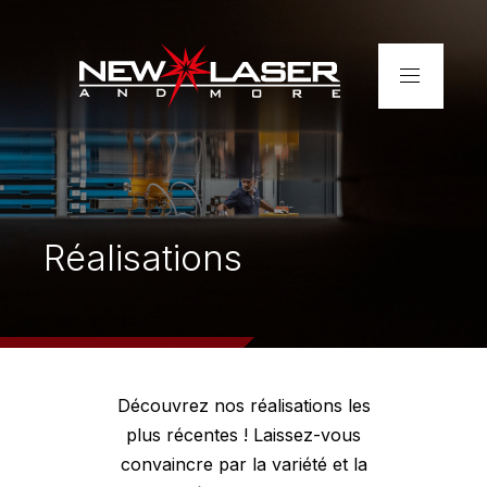
Accueil
Entreprise
Réalisations
Services
Réalisations
Contact
Découvrez nos réalisations les
Découpe laser de tubes –
plus récentes ! Laissez-vous
rapide et précise
convaincre par la variété et la