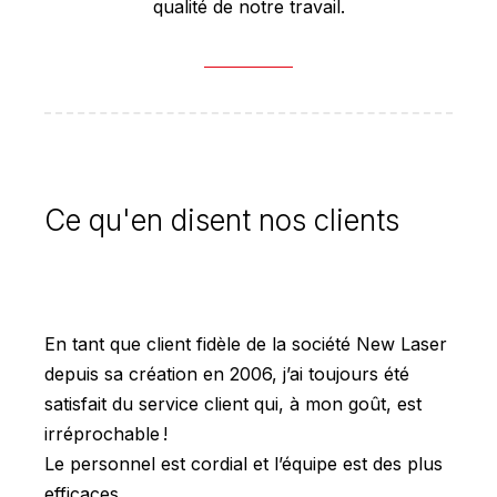
qualité de notre travail.
Ce qu'en disent nos clients
En tant que client fidèle de la société New Laser
New L
depuis sa création en 2006, j’ai toujours été
betro
satisfait du service client qui, à mon goût, est
laser
irréprochable !
plaat
Le personnel est cordial et l’équipe est des plus
prod
efficaces.
de ma