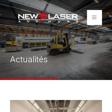
Accueil
Entreprise
Actualités
Services
Réalisations
Contact
Découpe laser de tubes –
rapide et précise