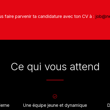
Contact
ous faire parvenir ta candidature avec ton CV à
:
job@ne
Découpe laser
de tubes – rapide
Ce qui vous attend
et précise
derne
Une équipe jeune et dynamique
D