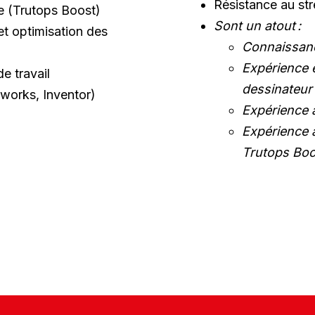
Résistance au str
pe (Trutops Boost)
Sont un atout :
t optimisation des
Connaissan
Expérience
de travail
dessinateur
dworks, Inventor)
Expérience 
Accueil
Expérience 
Trutops Boo
Entreprise
Services
Réalisations