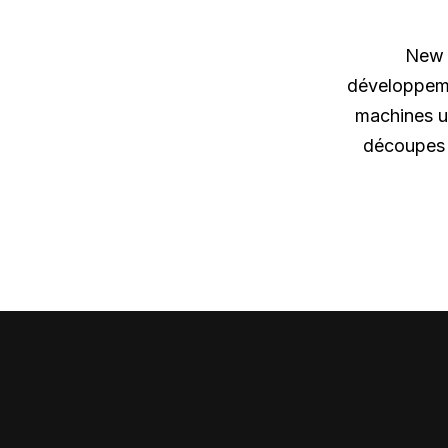
New 
développemen
machines ul
découpes l