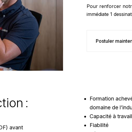
Pour renforcer not
immédiate 1 dessinat
Postuler mainte
tion :
Formation achevé
domaine de l’indu
Capacité à travai
Fiabilité
PDF) avant