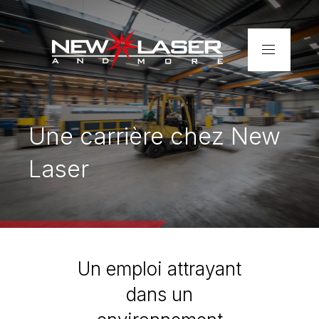
Accueil
Entreprise
Une carrière chez New
Laser
Services
Réalisations
Contact
Un emploi attrayant
Découpe laser de tubes –
dans un
rapide et précise